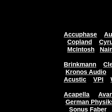
Accuphase
Au
Copland
Cyr
McIntosh
Nai
Brinkmann
Cl
Kronos Audio
Acustic
VPI
Acapella
Avan
German Physik
Sonus Faber