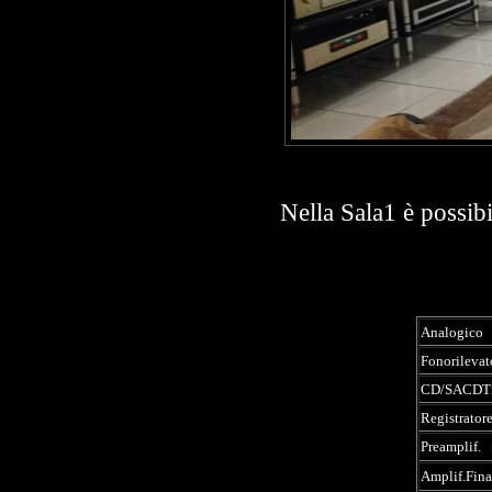
Nella Sala1 è possibi
Analogico
Fonorilevat
CD/SACDTr
Registrator
Preamplif.
Amplif.Fin