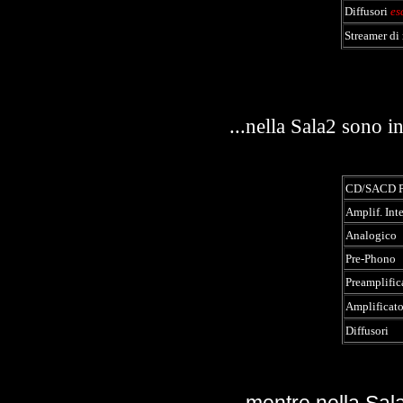
Diffusori
es
Streamer di 
...nella Sala2 sono 
CD/SACD P
Amplif. Int
Analogico
Pre-Phono
Preamplific
Amplificato
Diffusori