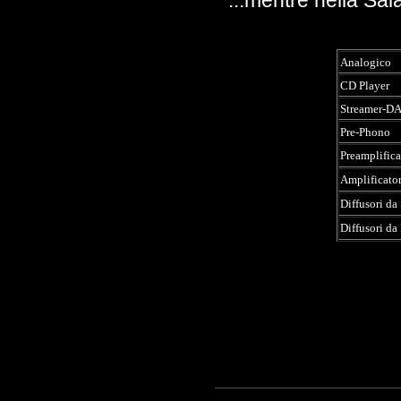
...mentre nella Sa
Analogico
CD Player
Streamer-D
Pre-Phono
Preamplifica
Amplificato
Diffusori da
Diffusori d